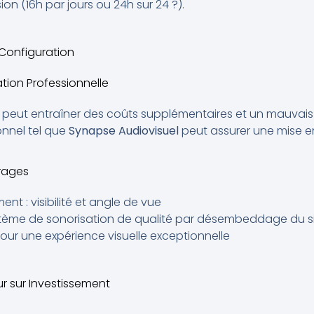
ion (16h par jours ou 24h sur 24 ?).
t Configuration
ation Professionnelle
te peut entraîner des coûts supplémentaires et un mauvais
ionnel tel que
Synapse Audiovisuel
peut assurer une mise e
rages
nt : visibilité et angle de vue
tème de sonorisation de qualité par désembeddage du si
ur une expérience visuelle exceptionnelle
ur sur Investissement