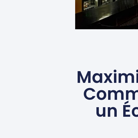
Maximis
Commen
un É