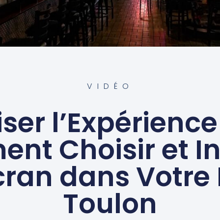
VIDÉO
er l’Expérience 
t Choisir et In
cran dans Votre 
Toulon