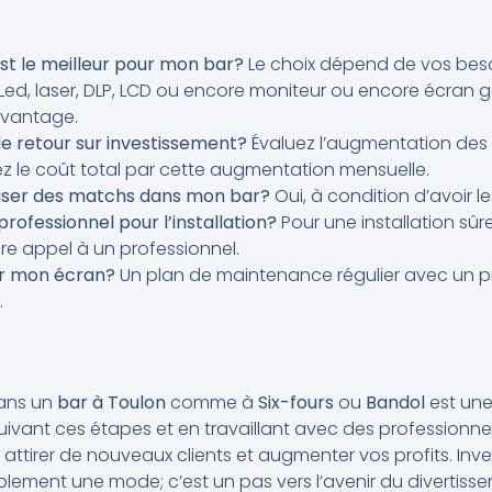
st le meilleur pour mon bar?
Le choix dépend de vos beso
Led, laser, DLP, LCD ou encore moniteur ou encore écran g
avantage.
e retour sur investissement?
Évaluez l’augmentation des
visez le coût total par cette augmentation mensuelle.
fuser des matchs dans mon bar?
Oui, à condition d’avoir l
rofessionnel pour l’installation?
Pour une installation sûre
e appel à un professionnel.
r mon écran?
Un plan de maintenance régulier avec un pr
.
ans un
bar à Toulon
comme à
Six-fours
ou
Bandol
est une
 suivant ces étapes et en travaillant avec des professionn
attirer de nouveaux clients et augmenter vos profits. Inve
plement une mode; c’est un pas vers l’avenir du divertiss