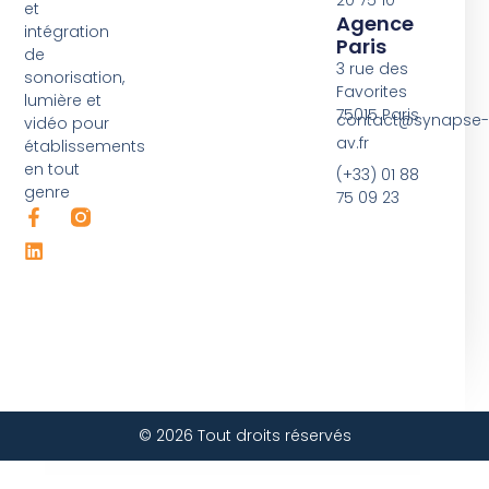
et
Agence
intégration
Paris
de
3 rue des
sonorisation,
Favorites
lumière et
75015 Paris
contact@synapse-
vidéo pour
av.fr
établissements
en tout
(+33) 01 88
genre
75 09 23
F
L
a
i
c
n
e
k
b
e
o
d
o
i
k
n
-
f
© 2026 Tout droits réservés