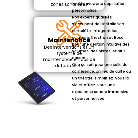
tactile avec une application
zones sonorisées
personnalisé.
Nos experts qualifiés
s’occupent de l’installation
complète, intégrant les
solutions Crestron et Bose
Maintenance
pour une gestion intuitive des
Des interventions et un
volumes, des pistes, et plus
système de
encore.
maintenance en cas de
Que ce soit pour une salle de
défectuosité
conférence, un lieu de culte ou
un théâtre, simplifiez-vous la
vie et offrez-vous une
expérience sonore immersive
et personnalisée.