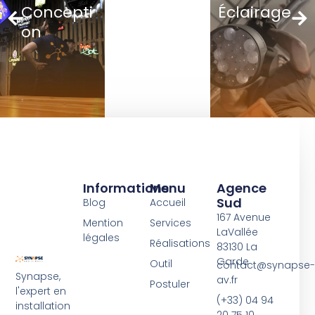
Concepti
Éclairage
on
Informations
Menu
Agence
Sud
Blog
Accueil
167 Avenue
Mention
Services
LaVallée
légales
Réalisations
83130 La
Garde
Outil
contact@synapse-
Synapse,
av.fr
Postuler
l'expert en
(+33) 04 94
installation
20 75 10