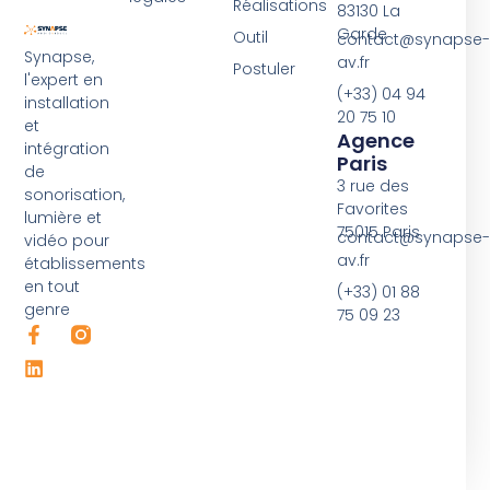
Réalisations
83130 La
Garde
Outil
contact@synapse-
Synapse,
av.fr
Postuler
l'expert en
(+33) 04 94
installation
20 75 10
et
Agence
intégration
Paris
de
3 rue des
sonorisation,
Favorites
lumière et
75015 Paris
contact@synapse-
vidéo pour
av.fr
établissements
en tout
(+33) 01 88
genre
75 09 23
F
L
a
i
c
n
e
k
b
e
o
d
o
i
k
n
-