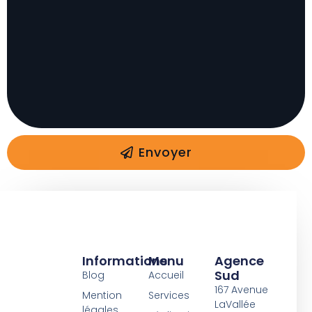
a
g
e
Envoyer
Informations
Menu
Agence
Sud
Blog
Accueil
167 Avenue
Mention
Services
LaVallée
légales