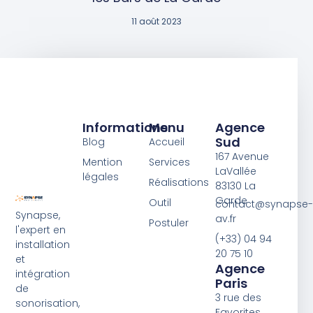
11 août 2023
Informations
Menu
Agence
Sud
Blog
Accueil
167 Avenue
Mention
Services
LaVallée
légales
Réalisations
83130 La
Garde
Outil
contact@synapse-
Synapse,
av.fr
Postuler
l'expert en
(+33) 04 94
installation
20 75 10
et
Agence
intégration
Paris
de
3 rue des
sonorisation,
Favorites