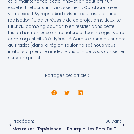
et la maintenance, cette innovation peut offrir un
excellent retour sur investissement. Collaborer avec
votre expert Synapse Audiovisuel peut assurer une
réalisation fluide et réussie de ce projet ambitieux. Le
futur du camping pourrait bien résider dans cette
fusion harmonieuse entre nature et technologie. Votre
camping est situé à Hyères, à Carqueiranne ou encore
au Pradet (dans la région Toulonnaise) nous vous
invitons à prendre rendez-vous afin de vous conseiller
sur votre projet.
Partagez cet article :
Précédent
Suiva
Précédent
Suivant
Maximiser L’Expérience Client : Comment Choisir Et Installer Un Écran Dans Votre Bar À Toulon
Pourquoi Les Bars De Toulon Optent Pour Bose: Le Guide Complet