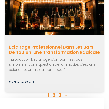
Éclairage Professionnel Dans Les Bars
De Toulon: Une Transformation Radicale
Introduction L’éclairage d’un bar n’est pas
simplement une question de luminosité, c’est une
science et un art qui contribue à
En Savoir Plus >
«
1
2
3
»