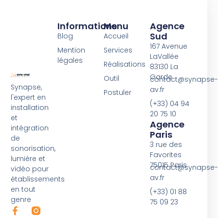
Informations
Menu
Agence
Sud
Blog
Accueil
167 Avenue
Mention
Services
LaVallée
légales
Réalisations
83130 La
Garde
Outil
contact@synapse-
Synapse,
av.fr
Postuler
l'expert en
(+33) 04 94
installation
20 75 10
et
Agence
intégration
Paris
de
3 rue des
sonorisation,
Favorites
lumière et
75015 Paris
contact@synapse-
vidéo pour
av.fr
établissements
en tout
(+33) 01 88
genre
75 09 23
F
L
a
i