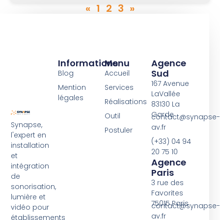
«
1
2
3
»
Informations
Menu
Agence
Sud
Blog
Accueil
167 Avenue
Mention
Services
LaVallée
légales
Réalisations
83130 La
Garde
Outil
contact@synapse-
Synapse,
av.fr
Postuler
l'expert en
(+33) 04 94
installation
20 75 10
et
Agence
intégration
Paris
de
3 rue des
sonorisation,
Favorites
lumière et
75015 Paris
contact@synapse-
vidéo pour
av.fr
établissements